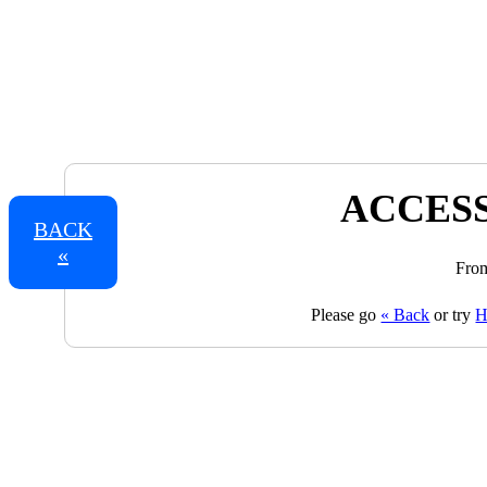
ACCESS
BACK
«
From
Please go
« Back
or try
H