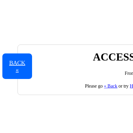
ACCESS
BACK
«
From
Please go
« Back
or try
H