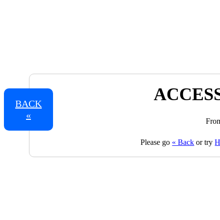
ACCESS
BACK
«
From
Please go
« Back
or try
H