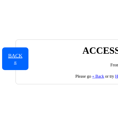
ACCESS
BACK
«
From
Please go
« Back
or try
H