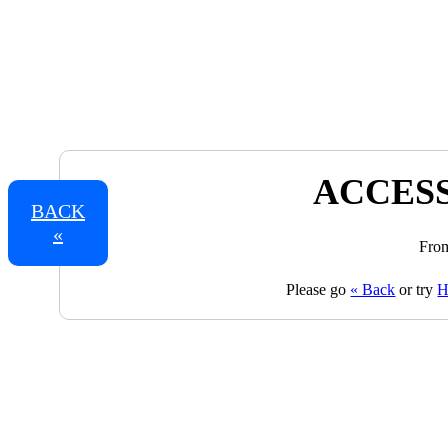
ACCESS
BACK
«
From
Please go
« Back
or try
H