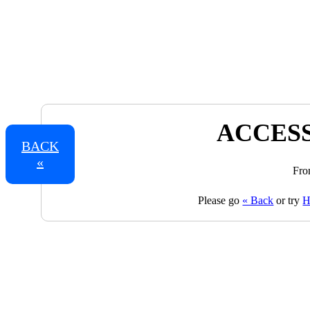
ACCESS
BACK
«
Fro
Please go
« Back
or try
H