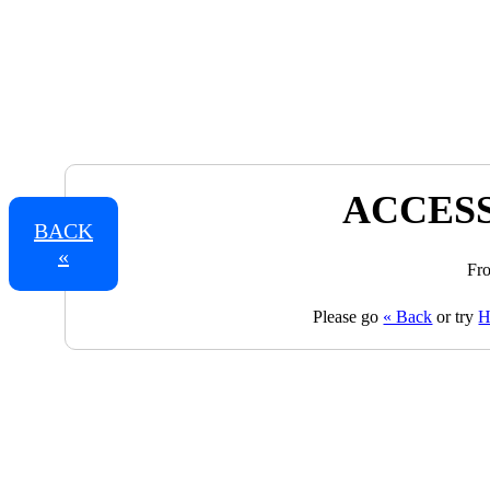
ACCESS
BACK
«
Fro
Please go
« Back
or try
H