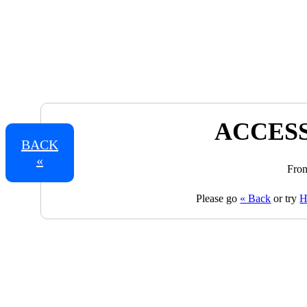
ACCESS
BACK
«
From
Please go
« Back
or try
H