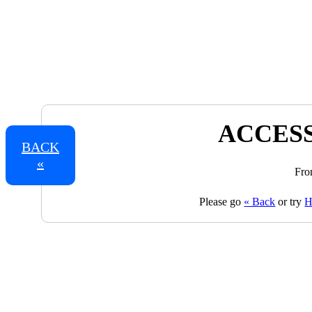
ACCESS
BACK
«
Fro
Please go
« Back
or try
H