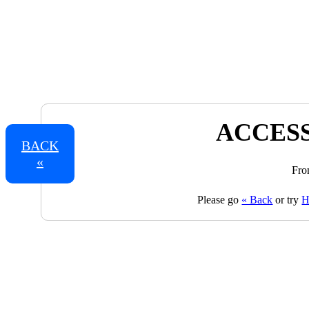
ACCESS
BACK
«
Fro
Please go
« Back
or try
H