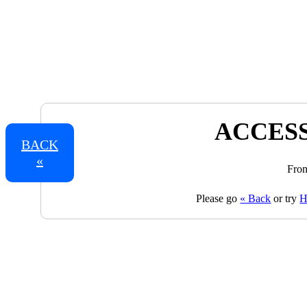
ACCESS
BACK
«
From
Please go
« Back
or try
H