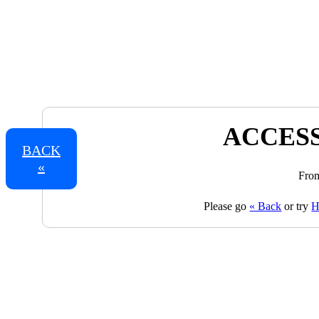
ACCESS
BACK
«
From
Please go
« Back
or try
H